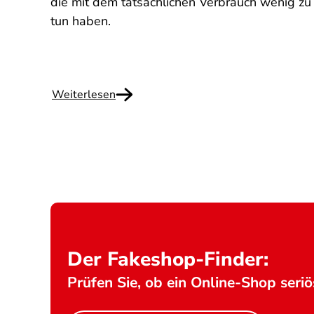
gen
die mit dem tatsächlichen Verbrauch wenig zu
f
tun haben.
Weiterlesen
Der Fakeshop-Finder:
Prüfen Sie, ob ein Online-Shop seriös