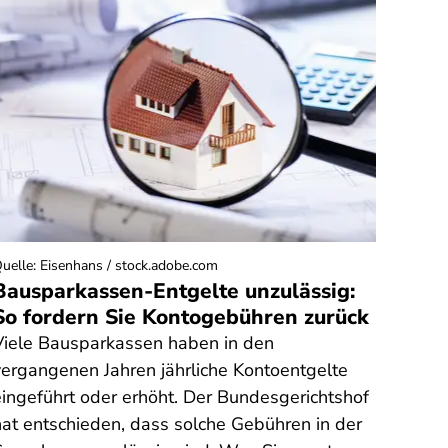
uelle
:
Eisenhans / stock.adobe.com
Quelle
:
Bausparkassen-Entgelte unzulässig:
Star
So fordern Sie Kontogebühren zurück
Kund
hoch
Viele Bausparkassen haben in den
Anbi
vergangenen Jahren jährliche Kontoentgelte
Starli
eingeführt oder erhöht. Der Bundesgerichtshof
"Priva
hat entschieden, dass solche Gebühren in der