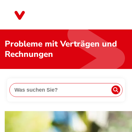
Direkt
zum
Niedersachsen
Inhalt
Probleme mit Verträgen und
Rechnungen
Suche