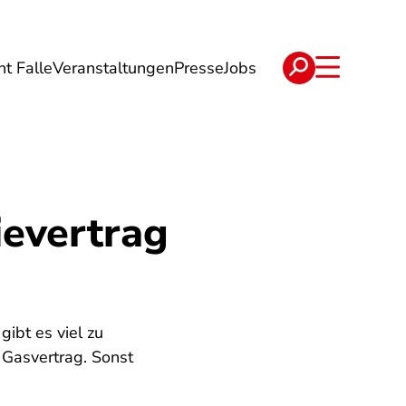
ht Falle
Veranstaltungen
Presse
Jobs
ise
Verträge & Reklamation
ievertrag
ibt es viel zu
 Gasvertrag. Sonst