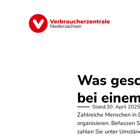
Direkt
zum
Inhalt
Digitale Welt
Energie
Geld & Ver
Niedersachsen
Was gesc
bei eine
Stand:
30. April 202
Zahlreiche Menschen in 
organisieren. Befassen S
zahlen Sie unter Umstän