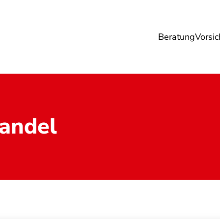
Beratung
Vorsic
sicherungen
Gesundheit
Ernährung
Re
andel