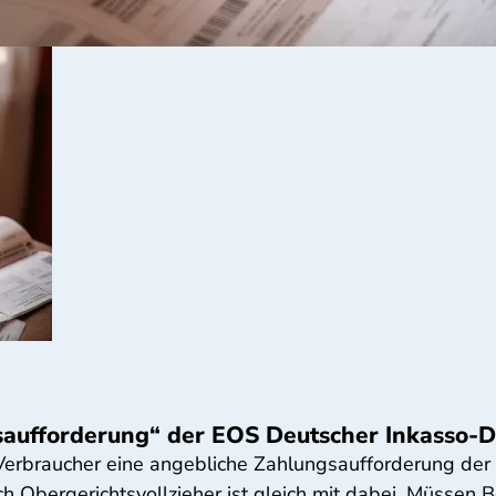
saufforderung“ der EOS Deutscher Inkasso-D
 Verbraucher eine angebliche Zahlungsaufforderung de
 Obergerichtsvollzieher ist gleich mit dabei. Müssen B