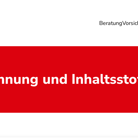
Beratung
Vorsic
sicherungen
Gesundheit
Ernährung
Re
hnung und Inhaltssto