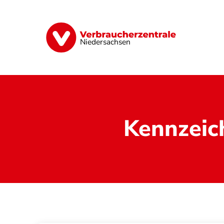
Direkt
zum
Inhalt
Digitale Welt
Energie
Geld & Ver
Niedersachsen
Kennzeic