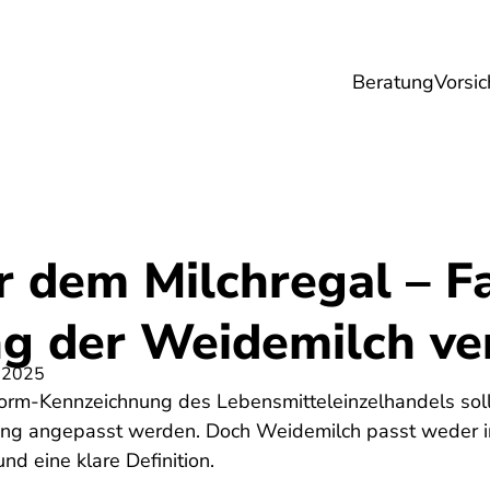
Beratung
Vorsic
sicherungen
Gesundheit
Ernährung
Re
r dem Milchregal – F
ng der Weidemilch ve
 2025
form-Kennzeichnung des Lebensmitteleinzelhandels soll
ng angepasst werden. Doch Weidemilch passt weder in
d eine klare Definition.