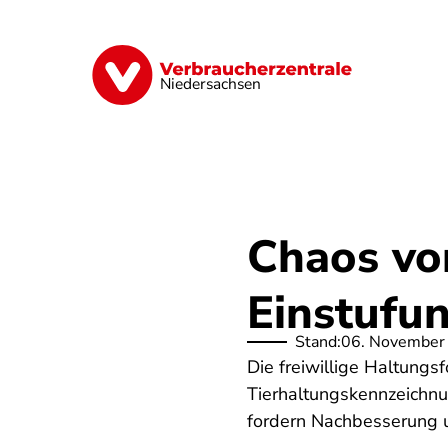
Direkt
zum
Inhalt
Digitale Welt
Energie
Geld & Ver
Niedersachsen
Chaos vo
Einstufu
Stand:
06. November
Die freiwillige Haltungs
Tierhaltungskennzeichnu
fordern Nachbesserung un