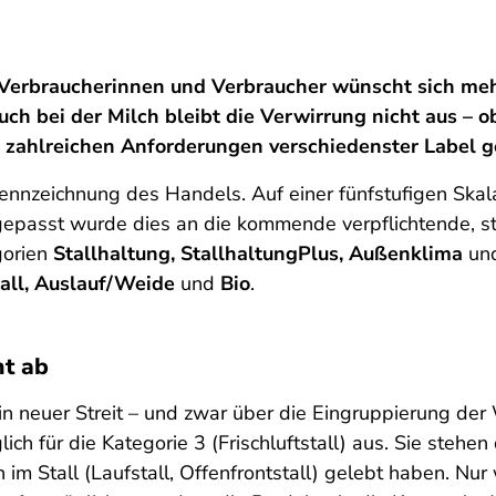
Verbraucherinnen und Verbraucher wünscht sich meh
uch bei der Milch bleibt die Verwirrung nicht aus – 
it zahlreichen Anforderungen verschiedenster Label
Kennzeichnung des Handels. Auf einer fünfstufigen Ska
epasst wurde dies an die kommende
verpflichtende, s
gorien
Stallhaltung, StallhaltungPlus, Außenklima
un
stall, Auslauf/Weide
und
Bio
.
t ab
n neuer Streit – und zwar über die Eingruppierung der W
lich für die Kategorie 3 (Frischluftstall) aus. Sie stehe
h im Stall (Laufstall, Offenfrontstall) gelebt haben. Nu