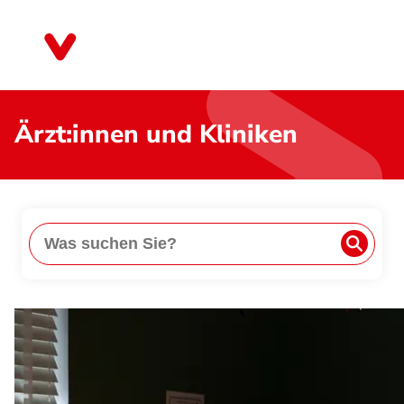
Direkt
zum
Niedersachsen
Inhalt
Ärzt:innen und Kliniken
Suche