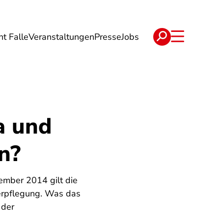
ht Falle
Veranstaltungen
Presse
Jobs
ise
Verträge & Reklamation
a und
n?
ember 2014 gilt die
erpflegung. Was das
 der