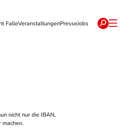
ht Falle
Veranstaltungen
Presse
Jobs
ise
Verträge & Reklamation
n nicht nur die IBAN,
r machen.