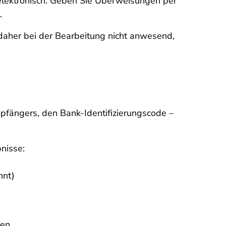
elektronisch. Geben Sie Überweisungen per
t.
 daher bei der Bearbeitung nicht anwesend,
pfängers, den Bank-Identifizierungscode –
nisse:
nnt)
en.