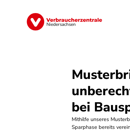
Direkt
zum
Inhalt
Digitale Welt
Energie
Geld & Ver
Niedersachsen
Musterbr
unberech
bei Baus
Mithilfe unseres Muster
Sparphase bereits verei