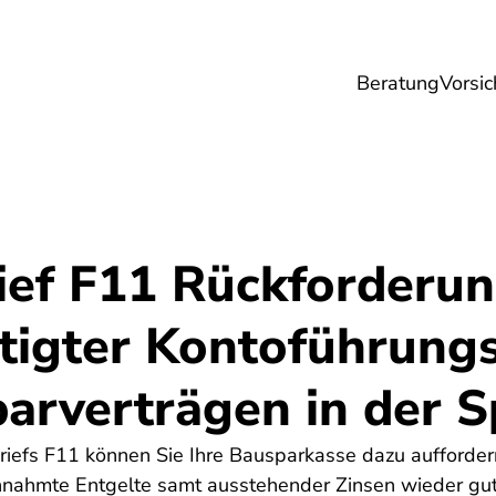
Beratung
Vorsic
sicherungen
Gesundheit
Ernährung
Re
ief F11 Rückforderu
tigter Kontoführung
parverträgen in der 
briefs F11 können Sie Ihre Bausparkasse dazu aufforde
nnahmte Entgelte samt ausstehender Zinsen wieder gut