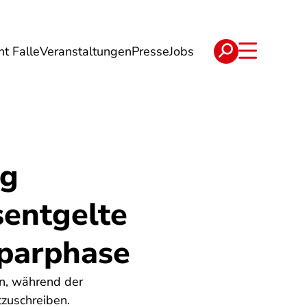
ht Falle
Veranstaltungen
Presse
Jobs
ise
Verträge & Reklamation
ng
sentgelte
Sparphase
rn, während der
zuschreiben.