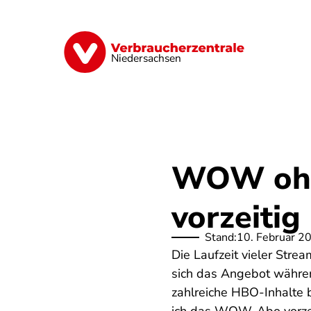
Direkt
zum
Inhalt
Digitale Welt
Energie
Geld & Ver
Niedersachsen
WOW ohne
vorzeitig
Stand:
10. Februar 2
Die Laufzeit vieler Stre
sich das Angebot währen
zahlreiche HBO-Inhalte 