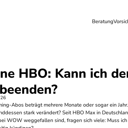
Beratung
Vorsic
sicherungen
Gesundheit
Ernährung
Re
 HBO: Kann ich den
 beenden?
026
aming-Abos beträgt mehrere Monate oder sogar ein Jahr
ddessen stark verändert? Seit HBO Max in Deutschland
bei WOW weggefallen sind, fragen sich viele: Muss ic