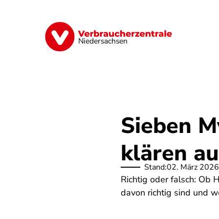
Direkt
zum
Inhalt
Digitale Welt
Energie
Geld & Ver
Niedersachsen
Sieben M
klären au
Stand:
02. März 2026
Richtig oder falsch: Ob 
davon richtig sind und we