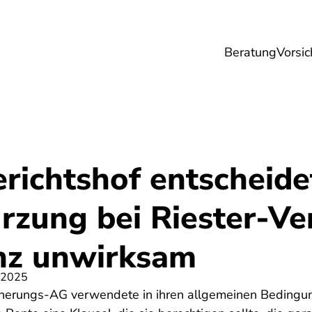
Beratung
Vorsic
sicherungen
Gesundheit
Ernährung
Re
richtshof entscheide
rzung bei Riester-Ve
anz unwirksam
 2025
cherungs-AG verwendete in ihren allgemeinen Bedingun