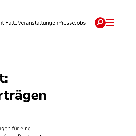
ht Falle
Veranstaltungen
Presse
Jobs
ise
Verträge & Reklamation
t:
rträgen
gen für eine