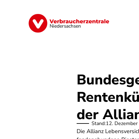
Direkt
zum
Inhalt
Digitale Welt
Energie
Geld & Ver
Niedersachsen
Bundesge
Rentenkü
der Alli
Stand:
12. Dezember
Die Allianz Lebensversi