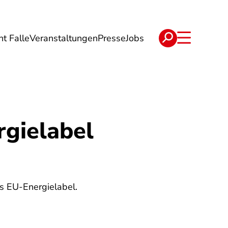
ht Falle
Veranstaltungen
Presse
Jobs
ise
Verträge & Reklamation
rgielabel
as EU-Energielabel.