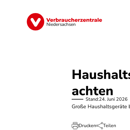
Direkt
zum
Inhalt
Digitale Welt
Energie
Geld & Ver
Niedersachsen
Haushalt
achten
Stand:
24. Juni 2026
Große Haushaltsgeräte b
Drucken
Teilen