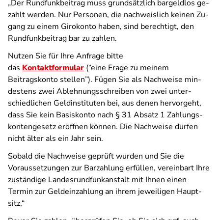
„Der Rund­funk­beitrag muss grund­sätz­lich bar­geld­los ge­
zahlt werden. Nur Per­so­nen, die nach­weis­lich kei­nen Zu­
gang zu einem Giro­konto haben, sind be­rechtigt, den
Rund­funk­beitrag bar zu zahlen.
Nutzen Sie für Ihre An­frage bitte
das
Kontaktformular
(“eine Frage zu meinem
Beitragskonto stellen”). Fügen Sie als Nach­wei­se min­
destens zwei Ab­lehnungs­schrei­ben von zwei unter­
schied­lichen Geld­instituten bei, aus denen her­vor­geht,
dass Sie kein Basis­konto nach § 31 Absatz 1 Zahlungs­
konten­ge­setz eröffnen können. Die Nach­wei­se dürfen
nicht älter als ein Jahr sein.
Sobald die Nach­weise ge­prüft wurden und Sie die
Voraus­setzungen zur Bar­zahlung er­füllen, ver­ein­bart Ihre
zuständige Landes­rund­funk­anstalt mit Ihnen einen
Termin zur Geld­ein­zahlung an ihrem je­weiligen Haupt­
sitz.“