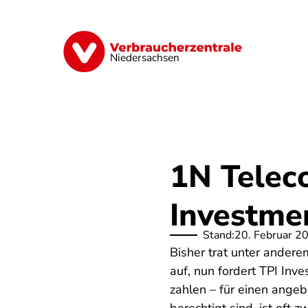
Direkt
zum
Inhalt
Digitale Welt
Energie
Geld & Ver
Niedersachsen
1N Telec
Investm
Stand:
20. Februar 2
Bisher trat unter ander
auf, nun fordert TPI In
zahlen – für einen ange