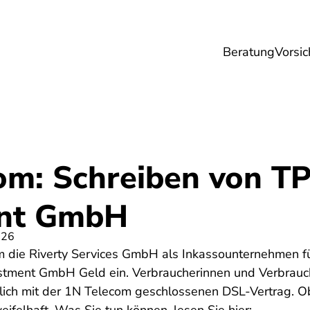
Beratung
Vorsic
sicherungen
Gesundheit
Ernährung
Re
om: Schreiben von TP
ent GmbH
026
em die Riverty Services GmbH als Inkassounternehmen
vestment GmbH Geld ein. Verbraucherinnen und Verbrauc
blich mit der 1N Telecom geschlossenen DSL-Vertrag. 