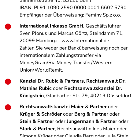
Siemensstraße 45, 53121 Bonn
IBAN: PL91 1090 2590 0000 0001 6602 5790
Empfänger der Überweisung: Feminy Sp.z o.o.
International Inkasso GmbH
, Geschäftsführer
Sven Plonus und Marcus Görtz, Steindamm 71,
20099 Hamburg – www.International.de
Zahlen Sie weder per Banküberweisung noch per
internationalem Zahlungstransfer via
MoneyGram/Ria Money Transfer/Western
Union/WorldRemit.
Kanzlei Dr. Rubic & Partners, Rechtsanwalt Dr.
Mathias Rubic
oder
Rechtsanwaltskanzlei Dr.
Königstein
, Gladbacher Str. 79, 40219 Düsseldorf
Rechtsanwaltskanzlei Maier & Partner
oder
Krüger & Schröder
oder
Berg & Partner
oder
Stein & Partner
oder
Jungermann & Partner
oder
Stark & Partner
, Rechtsanwältin Ines Maier oder
Simone Krüger oder Claudia Berg oder Julia Stein