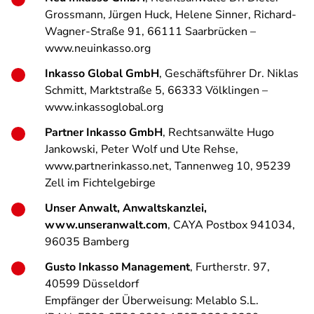
Grossmann, Jürgen Huck, Helene Sinner, Richard-
Wagner-Straße 91, 66111 Saarbrücken –
www.neuinkasso.org
Inkasso Global GmbH
, Geschäftsführer Dr. Niklas
Schmitt, Marktstraße 5, 66333 Völklingen –
www.inkassoglobal.org
Partner Inkasso GmbH
, Rechtsanwälte Hugo
Jankowski, Peter Wolf und Ute Rehse,
www.partnerinkasso.net, Tannenweg 10, 95239
Zell im Fichtelgebirge
Unser Anwalt, Anwaltskanzlei,
www.unseranwalt.com
, CAYA Postbox 941034,
96035 Bamberg
Gusto Inkasso Management
, Furtherstr. 97,
40599 Düsseldorf
Empfänger der Überweisung: Melablo S.L.