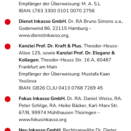
Empfänger der Überweisung: M. A. S.L
IBAN: LT63 3300 0101 0070 2756
Dienst Inkasso GmbH
, Dr. RA Bruno Simons u.a.,
Godenwind 86, 22115 Hamburg –
www.dienstinkasso.org
,
Kanzlei Prof. Dr. Kraft & Plus
, Theodor-Heuss-
Allee 125, sowie
Kanzlei Prof. Dr. Eleganz &
Kollegen
, Theodor-Heuss Str. 16 A, 60487
Frankfurt am Main
Empfänger der Überweisung: Mustafa Kaan
Yesilova
IBAN: GB26 CLJU 0413 0768 7269 45
Fokus Inkasso GmbH
, Dr. RA. Daniel Weiss, RA.
Peter Schilge, RA. Heike Bäcker, Karl-Marx Str.
67/B, 99974 Mühlhausen Thüringen –
www.fokusinkasso.org
Neu Inkasso GmbH
, Rechtsanwälte Dr. Dieter