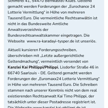
Schifferei 41, 54470 Bernkastel-Klues. Geltend
gemacht werden Forderungen der „Eurochance 24
Lotterie Vermittlung“ in Höhe von mehreren
Tausend Euro. Die vermeintliche Rechtsanwältin ist
nicht in das Bundesweite Amtliche
Anwaltsverzeichnis der
Bundesrechtsanwaltskammer eingetragen. Die
Webseite www.ra-karadayi-tysper.de ist unseriös.
Aktuell kursieren Forderungsschreiben,
überschrieben mit „Letzte außergerichtliche
Geltendmachung“, vermeintlich versendet von
Kanzlei Kai Phillippi/Philippi
, Lisdorfer Straße 46 in
66740 Saarlouis - DE. Geltend gemacht werden
Forderungen der „Euromaxx24 Lotterie Vermittlung“
in Höhe von mehreren Tausend Euro. Die Schreiben
stammen nach unserer Kenntnis nicht von dem real
existierenden Rechtsanwalt Kai Timo Philippi, der
tatsächlich unter dieser Postadresse registriert ist.
Die Webseite www.kanzlei.kai-philippi.de ist