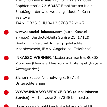
Merz,
Sophienstraße 22, 10178 Berlin oder
Sophienstraße 22, 60487 Frankfurt am Main –
Empfänger der Überweisung: Mustafa Kaan
Yesilova
IBAN: GB26 CLJU 0413 0768 7269 45
www.kanzlei-inkasso.com
(auch: Kanzlei-
Inkasso), Berthold-Beitz Straße 23, 17129
Bentzin (E-Mail mit Anhang: gefälschter
Mahnbescheid, IBAN-Angabe bei Telefonat)
INKASSO WERNER
, Maxburgstraße 55, 80333
München (Hinweis: Briefkopf mit Stempel „Bayern
Amtsgericht“)
Sicherinkasso
, Neuhofweg 3, 85716
Unterschleißheim
WWW.INKASSOSERVICE.ORG (auch: Inkasso-
Service)
, Hochstrasse 2, 57368 Lennestadt
Dasinkasso GmbH
(auch: dasInkasso GmbH),