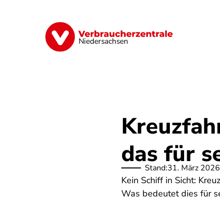
Direkt
zum
Inhalt
Digitale Welt
Energie
Geld & Ver
Niedersachsen
Kreuzfah
das für s
Stand:
31. März 2026
Kein Schiff in Sicht: K
Was bedeutet dies für s