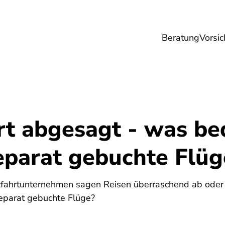
Beratung
Vorsic
sicherungen
Gesundheit
Ernährung
Re
rt abgesagt - was be
eparat gebuchte Flüg
reuzfahrtunternehmen sagen Reisen überraschend ab oder
eparat gebuchte Flüge?