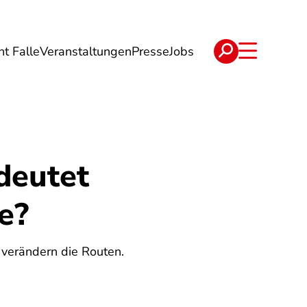
ht Falle
Veranstaltungen
Presse
Jobs
ise
Verträge & Reklamation
deutet
e?
 verändern die Routen.