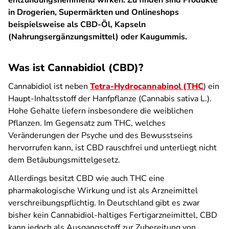
entzündungshemmend wirken. Zu finden sind Produkte
in Drogerien, Supermärkten und Onlineshops
beispielsweise als CBD-Öl, Kapseln
(Nahrungsergänzungsmittel) oder Kaugummis.
Was ist Cannabidiol (CBD)?
Cannabidiol ist neben
Tetra-Hydrocannabinol (THC
) ein
Haupt-Inhaltsstoff der Hanfpflanze (Cannabis sativa L.).
Hohe Gehalte liefern insbesondere die weiblichen
Pflanzen. Im Gegensatz zum THC, welches
Veränderungen der Psyche und des Bewusstseins
hervorrufen kann, ist CBD rauschfrei und unterliegt nicht
dem Betäubungsmittelgesetz.
Allerdings besitzt CBD wie auch THC eine
pharmakologische Wirkung und ist als Arzneimittel
verschreibungspflichtig. In Deutschland gibt es zwar
bisher kein Cannabidiol-haltiges Fertigarzneimittel, CBD
kann jedoch als Ausgangsstoff zur Zubereitung von