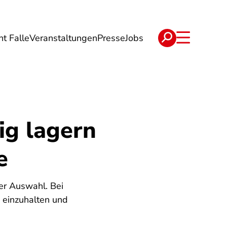
ht Falle
Veranstaltungen
Presse
Jobs
ise
Verträge & Reklamation
ig lagern
e
er Auswahl. Bei
 einzuhalten und