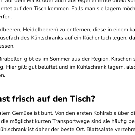
en, auf dem Markt oder auch aus eigener Ernte direkt v
eerntet auf den Tisch kommen. Falls man sie lagern möch
rfen.
dbeeren, Heidelbeeren) zu entfernen, diese in einem 
üsefach des Kühlschranks auf ein Küchentuch legen, da
essen.
Mirabellen gibt es im Sommer aus der Region. Kirschen 
. Hier gilt: gut belüftet und im Kühlschrank lagern, al
en.
 frisch auf den Tisch?
em Gemüse ist bunt. Von den ersten Kohlrabis über div
d die möglichst kurzen Transportwege sind sie häufig b
lschrank ist daher der beste Ort. Blattsalate verzehre