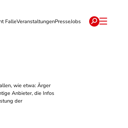
ht Falle
Veranstaltungen
Presse
Jobs
ise
Verträge & Reklamation
allen, wie etwa: Ärger
ige Anbieter, die Infos
istung der