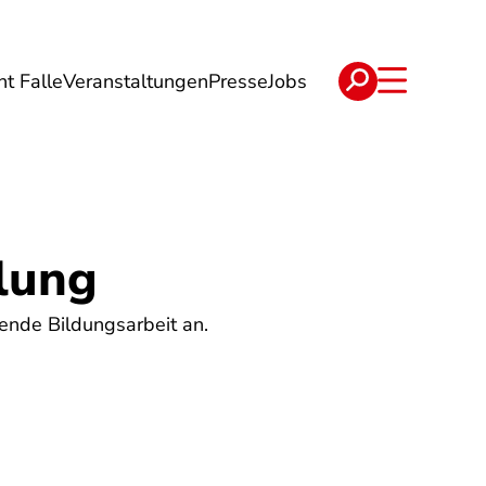
ht Falle
Veranstaltungen
Presse
Jobs
ise
Verträge & Reklamation
lung
hende Bildungsarbeit an.