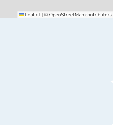
Leaflet
|
©
OpenStreetMap
contributors