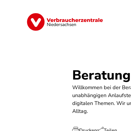
Direkt
zum
Inhalt
Digitale Welt
Energie
Geld & Ver
Niedersachsen
Beratung
Willkommen bei der Bera
unabhängigen Anlaufstel
digitalen Themen. Wir un
Alltag.
Drucken
Teilen