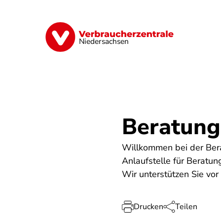
Direkt
zum
Inhalt
Digitale Welt
Energie
Geld & Ver
Niedersachsen
Beratungs
Willkommen bei der Bera
Anlaufstelle für Beratun
Wir unterstützen Sie vor
Drucken
Teilen