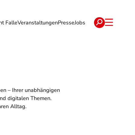
ht Falle
Veranstaltungen
Presse
Jobs
ise
Verträge & Reklamation
sen – Ihrer unabhängigen
und digitalen Themen.
ren Alltag.