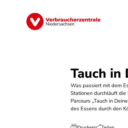
Direkt
zum
Inhalt
Digitale Welt
Energie
Geld & Ver
Niedersachsen
Tauch in
Was passiert mit dem Es
Stationen durchläuft die
Parcours „Tauch in Deine
des Essens durch den K
Drucken
Teilen