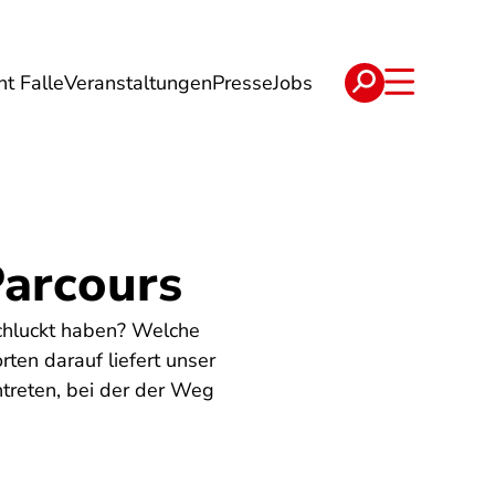
ht Falle
Veranstaltungen
Presse
Jobs
ise
Verträge & Reklamation
Parcours
chluckt haben? Welche
ten darauf liefert unser
ntreten, bei der der Weg